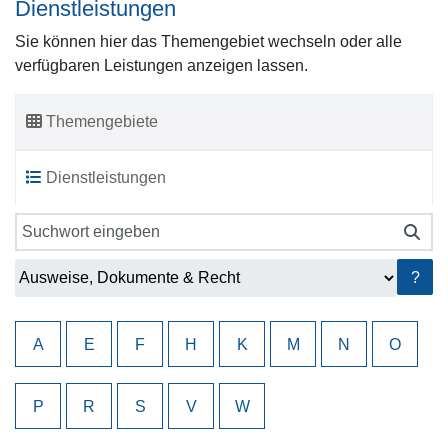
Dienstleistungen
Sie können hier das Themengebiet wechseln oder alle
verfügbaren Leistungen anzeigen lassen.
Themengebiete
Dienstleistungen
?
A
E
F
H
K
M
N
O
P
R
S
V
W