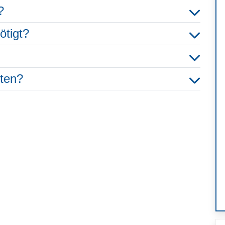
?
ötigt?
hten?